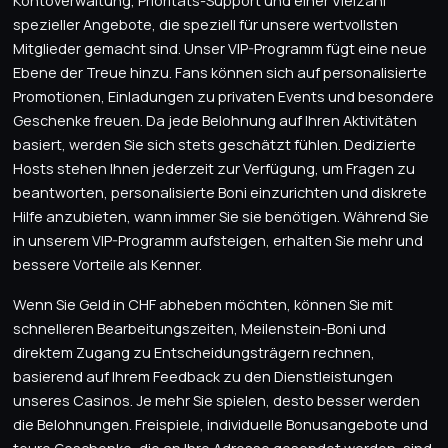
Kontoverwaltung, Prioritäts-Support und einer Vielzahl
spezieller Angebote, die speziell für unsere wertvollsten
Mitglieder gemacht sind. Unser VIP-Programm fügt eine neue
Ebene der Treue hinzu. Fans können sich auf personalisierte
Promotionen, Einladungen zu privaten Events und besondere
Geschenke freuen. Da jede Belohnung auf Ihren Aktivitäten
basiert, werden Sie sich stets geschätzt fühlen. Dedizierte
Hosts stehen Ihnen jederzeit zur Verfügung, um Fragen zu
beantworten, personalisierte Boni einzurichten und diskrete
Hilfe anzubieten, wann immer Sie sie benötigen. Während Sie
in unserem VIP-Programm aufsteigen, erhalten Sie mehr und
bessere Vorteile als Kenner.
Wenn Sie Geld in CHF abheben möchten, können Sie mit
schnelleren Bearbeitungszeiten, Meilenstein-Boni und
direktem Zugang zu Entscheidungsträgern rechnen,
basierend auf Ihrem Feedback zu den Dienstleistungen
unseres Casinos. Je mehr Sie spielen, desto besser werden
die Belohnungen. Freispiele, individuelle Bonusangebote und