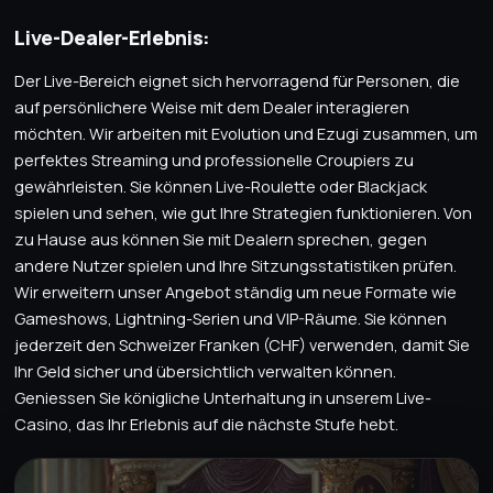
Live-Dealer-Erlebnis:
Der Live-Bereich eignet sich hervorragend für Personen, die
auf persönlichere Weise mit dem Dealer interagieren
möchten. Wir arbeiten mit Evolution und Ezugi zusammen, um
perfektes Streaming und professionelle Croupiers zu
gewährleisten. Sie können Live-Roulette oder Blackjack
spielen und sehen, wie gut Ihre Strategien funktionieren. Von
zu Hause aus können Sie mit Dealern sprechen, gegen
andere Nutzer spielen und Ihre Sitzungsstatistiken prüfen.
Wir erweitern unser Angebot ständig um neue Formate wie
Gameshows, Lightning-Serien und VIP-Räume. Sie können
jederzeit den Schweizer Franken (CHF) verwenden, damit Sie
Ihr Geld sicher und übersichtlich verwalten können.
Geniessen Sie königliche Unterhaltung in unserem Live-
Casino, das Ihr Erlebnis auf die nächste Stufe hebt.