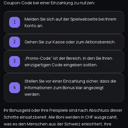
Coupon-Code bei einer Einzahlung zu nutzen:
Melden Sie sich auf der Spielwebseite bei Ihrem
Konto an.
Gehen Sie zur Kasse oder zum Aktionsbereich.
„Promo-Code“ ist der Bereich, in den Sie Ihren
einzigartigen Code eingeben sollten.
Stellen Sie vor einer Einzahlung sicher, dass die
Informationen zum Bonus klar angezeigt
werden.
Ihr Bonusgeld oder Ihre Freispiele sind nach Abschluss dieser
Schritte einsatzbereit. Alle Boni werden in CHF ausgezahlt,
was es den Menschen aus der Schweiz erleichtert, ihre