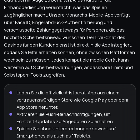
Einhandbedienung vereinfacht, was das Spielen
zugänglicher macht. Unsere Monarchs-Mobile-App verfügt
über Face ID, Fingerabdruck-Authentifizierung und
verschlüsselte Zahlungsgateways für Personen, die das
höchste Sicherheitsniveau wünschen. Der Live-Chat des
Casinos für den Kundendienst ist direkt in die App integriert,
sodass Sie Hilfe erhalten können, ohne zwischen Plattformen
wechseln zu müssen. Jedes kompatible mobile Gerät kann
weiterhin auf Sicherheitswarnungen, anpassbare Limits und
Selbstsperr-Tools zugreifen.
Laden Sie die offizielle Aristocrat-App aus einem
vertrauenswürdigen Store wie Google Play oder dem
App Store herunter.
Aktivieren Sie Push-Benachrichtigungen, um
Echtzeit-Updates zu Angeboten zu erhalten.
Spielen Sie ohne Unterbrechungen sowohl auf
Smartphones als auch auf Tablets.