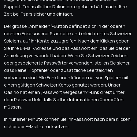
Support-Team alle Ihre Dokumente geheim hält, macht Ihre
Zeit bei Tsars sicher und einfach.
Der grosse „Anmelden“-Button befindet sich in der oberen
rechten Ecke unserer Startseite und erleichtert es Schweizer
Spielern, auf ihr Konto zuzugreifen. Nach dem Klicken geben
Sie Ihre E-Mail-Adresse und das Passwort ein, das Sie bei der
Anmeldung verwendet haben. Wenn Sie Schweizer Zeichen
oder gespeicherte Passwörter verwenden, stellen Sie sicher,
dass keine Tippfehler oder zusätzliche Leerzeichen
vorhanden sind. Alle Funktionen können nur von Spielern mit
einem gültigen Schweizer Konto genutzt werden. Unser
Casino hat einen „Passwort vergessen?“-Link direkt unter
dem Passwortfeld, falls Sie Ihre Informationen überprüfen
müssen.
In nur einer Minute können Sie Ihr Passwort nach dem Klicken
sicher per E-Mail zurücksetzen.