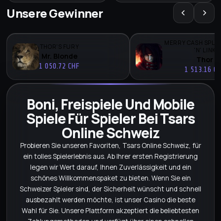
Unsere Gewinner
MERRY CASH SPLAS
THOR'S FURY
'N' LINK
Mr. Blonde
Thor
1 050.72 CHF
1 513.16 C
Boni, Freispiele Und Mobile
Spiele Für Spieler Bei Tsars
Online Schweiz
Probieren Sie unseren Favoriten, Tsars Online Schweiz, für
ein tolles Spielerlebnis aus. Ab Ihrer ersten Registrierung
legen wir Wert darauf, Ihnen Zuverlässigkeit und ein
schönes Willkommenspaket zu bieten. Wenn Sie ein
Schweizer Spieler sind, der Sicherheit wünscht und schnell
ausbezahlt werden möchte, ist unser Casino die beste
Wahl für Sie. Unsere Plattform akzeptiert die beliebtesten