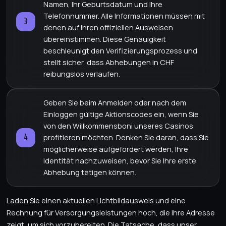
Namen, Ihr Geburtsdatum und Ihre
Telefonnummer. Alle Informationen müssen mit
denen auf Ihren offiziellen Ausweisen
übereinstimmen. Diese Genauigkeit
beschleunigt den Verifizierungsprozess und
stellt sicher, dass Abhebungen in CHF
reibungslos verlaufen.
Geben Sie beim Anmelden oder nach dem
Einloggen gültige Aktionscodes ein, wenn Sie
von den Willkommensboni unseres Casinos
profitieren möchten. Denken Sie daran, dass Sie
möglicherweise aufgefordert werden, Ihre
Identität nachzuweisen, bevor Sie Ihre erste
Abhebung tätigen können.
Laden Sie einen aktuellen Lichtbildausweis und eine
Rechnung für Versorgungsleistungen hoch, die Ihre Adresse
zeigt, um sich vorzubereiten. Die Tatsache, dass unser