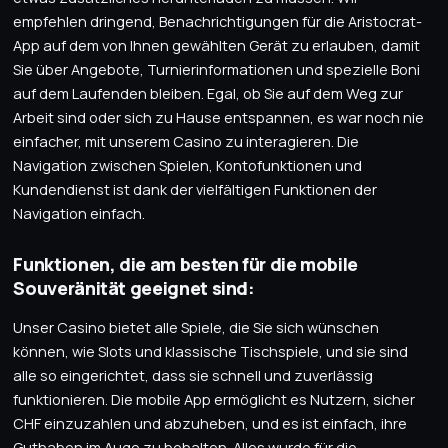
empfehlen dringend, Benachrichtigungen für die Aristocrat-
App auf dem von Ihnen gewählten Gerät zu erlauben, damit
Sie über Angebote, Turnierinformationen und spezielle Boni
auf dem Laufenden bleiben. Egal, ob Sie auf dem Weg zur
Arbeit sind oder sich zu Hause entspannen, es war noch nie
einfacher, mit unserem Casino zu interagieren. Die
Navigation zwischen Spielen, Kontofunktionen und
Kundendienst ist dank der vielfältigen Funktionen der
Navigation einfach.
Funktionen, die am besten für die mobile
Souveränität geeignet sind:
Unser Casino bietet alle Spiele, die Sie sich wünschen
können, wie Slots und klassische Tischspiele, und sie sind
alle so eingerichtet, dass sie schnell und zuverlässig
funktionieren. Die mobile App ermöglicht es Nutzern, sicher
CHF einzuzahlen und abzuheben, und es ist einfach, ihre
Guthaben im Auge zu behalten. Alles wurde für die