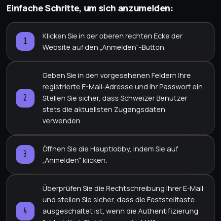
Einfache Schritte, um sich anzumelden:
Klicken Sie in der oberen rechten Ecke der
Website auf den „Anmelden“-Button.
Geben Sie in den vorgesehenen Feldern Ihre
registrierte E-Mail-Adresse und Ihr Passwort ein.
Stellen Sie sicher, dass Schweizer Benutzer
stets die aktuellsten Zugangsdaten
verwenden.
Öffnen Sie die Hauptlobby, indem Sie auf
„Anmelden“ klicken.
Überprüfen Sie die Rechtschreibung Ihrer E-Mail
und stellen Sie sicher, dass die Feststelltaste
ausgeschaltet ist, wenn die Authentifizierung