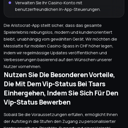
Verwalten Sie Ihr Casino-Konto mit
benutzerfreundlichen In-App-Steuerungen.
Die Aristocrat-App stellt sicher, dass das gesamte
Spielerlebnis reibungslos, modern und kundenorientiert
bleibt, unabhängig vom gewählten Gerät. Wir möchten die
Messlatte für mobilen Casino-Spass in CHF höher legen,
indem wir regelmässige Updates veröffentlichen und
Verbesserungen basierend auf den Wünschen unserer
Nutzer vornehmen.
Nutzen Sie Die Besonderen Vorteile,
Die Mit Dem Vip-Status Bei Tsars
Einhergehen, Indem Sie Sich Für Den
Vip-Status Bewerben
Sobald Sie die Voraussetzungen erfüllen, ermöglicht Ihnen
der Aufstieg in die Stufen den Zugang zu personalisierter