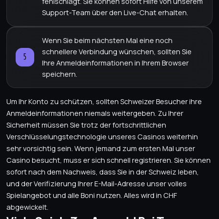
fehlschlägt. Sie können sofort Hilfe von unserem
Support-Team über den Live-Chat erhalten.
Wenn Sie beim nächsten Mal eine noch
schnellere Verbindung wünschen, sollten Sie
Ihre Anmeldeinformationen in Ihrem Browser
speichern.
Um Ihr Konto zu schützen, sollten Schweizer Besucher ihre
Anmeldeinformationen niemals weitergeben. Zu Ihrer
Sicherheit müssen Sie trotz der fortschrittlichen
Verschlüsselungstechnologie unseres Casinos weiterhin
sehr vorsichtig sein. Wenn jemand zum ersten Mal unser
Casino besucht, muss er sich schnell registrieren. Sie können
sofort nach dem Nachweis, dass Sie in der Schweiz leben,
und der Verifizierung Ihrer E-Mail-Adresse unser volles
Spielangebot und alle Boni nutzen. Alles wird in CHF
abgewickelt.