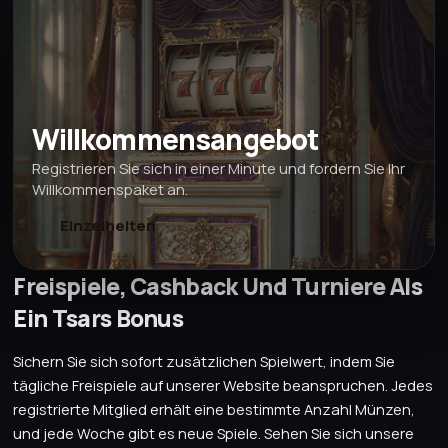
Willkommensangebot
Registrieren Sie sich in einer Minute und fordern Sie Ihr
Willkommenspaket an.
Einzelheiten
Freispiele, Cashback Und Turniere Als
Ein Tsars Bonus
Sichern Sie sich sofort zusätzlichen Spielwert, indem Sie
tägliche Freispiele auf unserer Website beanspruchen. Jedes
registrierte Mitglied erhält eine bestimmte Anzahl Münzen,
und jede Woche gibt es neue Spiele. Sehen Sie sich unsere