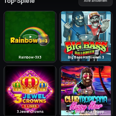
Top-Spiele
Alle ansehen
Rainbow-3X3
Big Bass Halloween 3
3 Jewel Crowns
Club Tropicana - Happy Hour