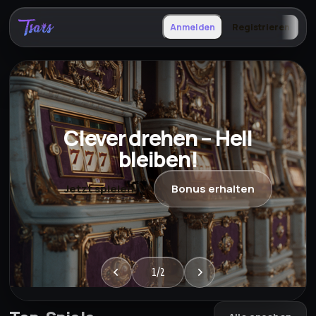
Anmelden
Registrieren
Clever drehen – Hell
bleiben!
Jetzt spielen
Bonus erhalten
1/2